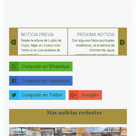
NOTICIA PREVIA
PRÓXIMA NOTICIA
Desde la altura de Luján de
Con algunos focos puntuales
Cuyo, llega un nuevo vino
endémicos, la ausencia de
“como si la uva acabara de
chicharrita sigue
ser cortada”
predominando en todas las
regiones productoras de maíz
Compartir en WhatsApp
Compartir en Facebook
Compartir en Twitter
Google+
Más noticias recientes