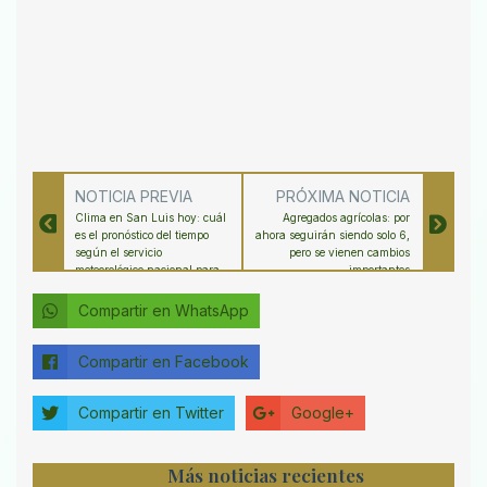
NOTICIA PREVIA
PRÓXIMA NOTICIA
Clima en San Luis hoy: cuál
Agregados agrícolas: por
es el pronóstico del tiempo
ahora seguirán siendo solo 6,
según el servicio
pero se vienen cambios
meteorológico nacional para
importantes
el 19 abril 2026
Compartir en WhatsApp
Compartir en Facebook
Compartir en Twitter
Google+
Más noticias recientes