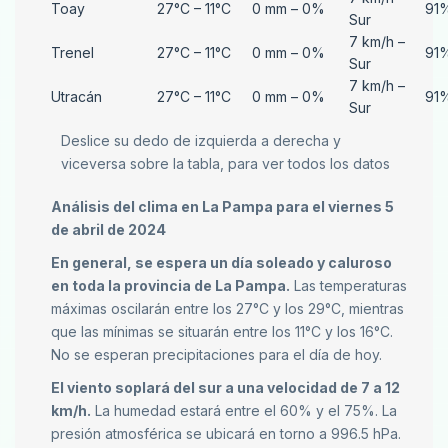
Toay
27°C – 11°C
0 mm – 0%
91
Sur
7 km/h –
Trenel
27°C – 11°C
0 mm – 0%
91
Sur
7 km/h –
Utracán
27°C – 11°C
0 mm – 0%
91
Sur
Deslice su dedo de izquierda a derecha y
viceversa sobre la tabla, para ver todos los datos
Análisis del clima en La Pampa para el viernes 5
de abril de 2024
En general, se espera un día soleado y caluroso
en toda la provincia de La Pampa.
Las temperaturas
máximas oscilarán entre los 27°C y los 29°C, mientras
que las mínimas se situarán entre los 11°C y los 16°C.
No se esperan precipitaciones para el día de hoy.
El viento soplará del sur a una velocidad de 7 a 12
km/h.
La humedad estará entre el 60% y el 75%. La
presión atmosférica se ubicará en torno a 996.5 hPa.