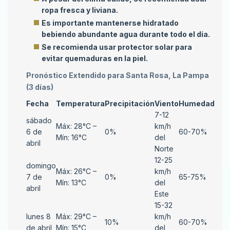
ropa fresca y liviana.
Es importante mantenerse hidratado
bebiendo abundante agua durante todo el día.
Se recomienda usar protector solar para
evitar quemaduras en la piel.
Pronóstico Extendido para Santa Rosa, La Pampa
(3 días)
Fecha
Temperatura
Precipitación
Viento
Humedad
7-12
sábado
Máx: 28°C –
km/h
6 de
0%
60-70%
Mín: 16°C
del
abril
Norte
12-25
domingo
Máx: 26°C –
km/h
7 de
0%
65-75%
Mín: 13°C
del
abril
Este
15-32
lunes 8
Máx: 29°C –
km/h
10%
60-70%
de abril
Mín: 15°C
del