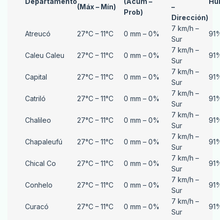
Departamento
(Acum –
Hu
(Máx – Mín)
–
Prob)
Dirección)
7 km/h –
Atreucó
27°C – 11°C
0 mm – 0%
91
Sur
7 km/h –
Caleu Caleu
27°C – 11°C
0 mm – 0%
91
Sur
7 km/h –
Capital
27°C – 11°C
0 mm – 0%
91
Sur
7 km/h –
Catriló
27°C – 11°C
0 mm – 0%
91
Sur
7 km/h –
Chalileo
27°C – 11°C
0 mm – 0%
91
Sur
7 km/h –
Chapaleufú
27°C – 11°C
0 mm – 0%
91
Sur
7 km/h –
Chical Co
27°C – 11°C
0 mm – 0%
91
Sur
7 km/h –
Conhelo
27°C – 11°C
0 mm – 0%
91
Sur
7 km/h –
Curacó
27°C – 11°C
0 mm – 0%
91
Sur