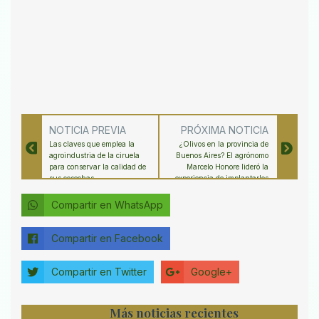
NOTICIA PREVIA
PRÓXIMA NOTICIA
Las claves que emplea la
¿Olivos en la provincia de
agroindustria de la ciruela
Buenos Aires? El agrónomo
para conservar la calidad de
Marcelo Honore lideró la
sus cosechas
experiencia de implantarlos
en la localidad de Puan, y
años después esta orgulloso
Compartir en WhatsApp
de sus aceites “de primer
nivel”
Compartir en Facebook
Compartir en Twitter
Google+
Más noticias recientes