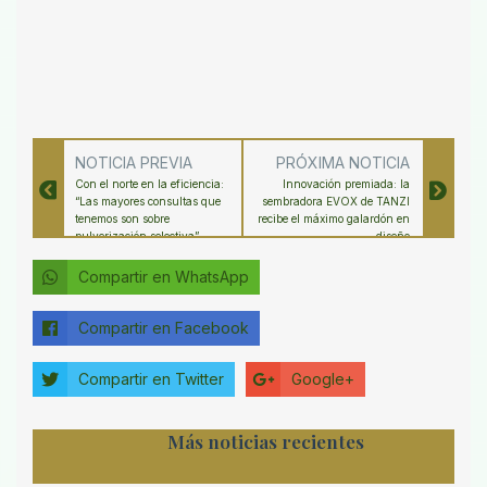
NOTICIA PREVIA
PRÓXIMA NOTICIA
Con el norte en la eficiencia:
Innovación premiada: la
“Las mayores consultas que
sembradora EVOX de TANZI
tenemos son sobre
recibe el máximo galardón en
pulverización selectiva”
diseño
Compartir en WhatsApp
Compartir en Facebook
Compartir en Twitter
Google+
Más noticias recientes