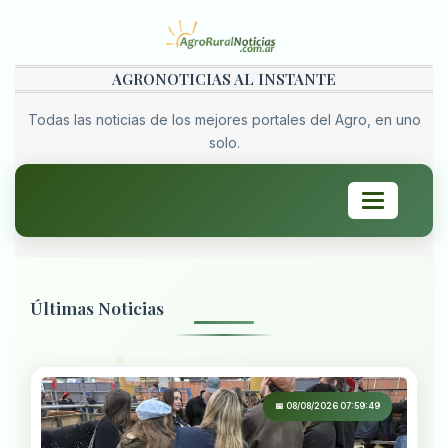
AGRONOTICIAS AL INSTANTE
Todas las noticias de los mejores portales del Agro, en uno
solo.
Toggle
navigation
Últimas Noticias
📅 08/08/2026 07:59:49