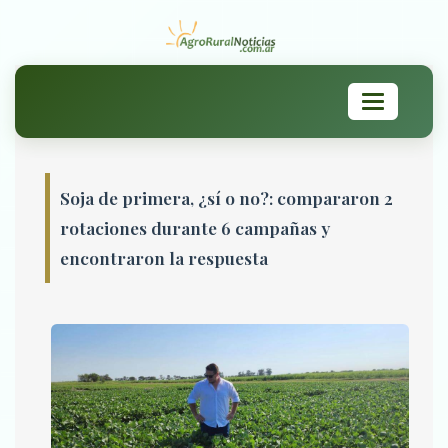
Toggle
navigation
Soja de primera, ¿sí o no?: compararon 2
rotaciones durante 6 campañas y
encontraron la respuesta