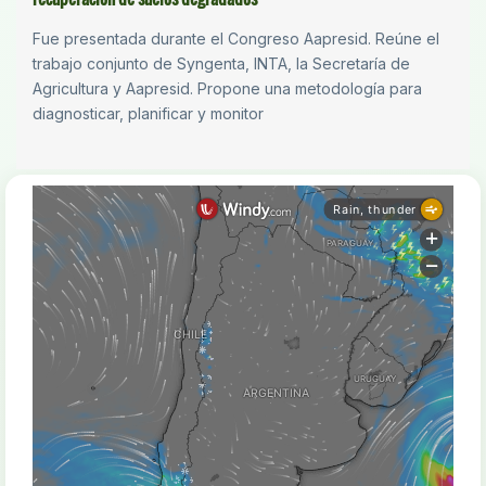
Fue presentada durante el Congreso Aapresid. Reúne el
trabajo conjunto de Syngenta, INTA, la Secretaría de
Agricultura y Aapresid. Propone una metodología para
diagnosticar, planificar y monitor