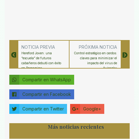
NOTICIA PREVIA
PRÓXIMA NOTICIA
Hereford Joven: una
Control estratégico en cerdos:
“escuela” de futuros
claves para minimizar el
cabañeros debutó con éxito
impacto del virus de
en Pergamino
Aujeszky
Compartir en WhatsApp
Compartir en Facebook
Compartir en Twitter
Google+
Más noticias recientes