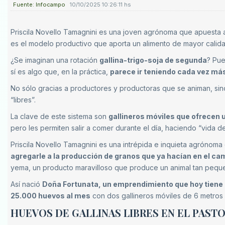
Fuente: Infocampo
10/10/2025 10:26:11 hs
Priscila Novello Tamagnini es una joven agrónoma que apuesta a
es el modelo productivo que aporta un alimento de mayor calidad 
¿Se imaginan una rotación
gallina-trigo-soja de segunda
? Pue
sí es algo que, en la práctica,
parece ir teniendo cada vez má
No sólo gracias a productores y productoras que se animan, s
“libres”.
La clave de este sistema son
gallineros móviles que ofrecen u
pero les permiten salir a comer durante el día, haciendo “vida d
Priscila Novello Tamagnini es una intrépida e inquieta agrónom
agregarle a la producción de granos que ya hacían en el ca
yema, un producto maravilloso que produce un animal tan pequeño
Así nació
Doña Fortunata, un emprendimiento que hoy tiene 
25.000 huevos al mes
con dos gallineros móviles de 6 metros
HUEVOS DE GALLINAS LIBRES EN EL PAST