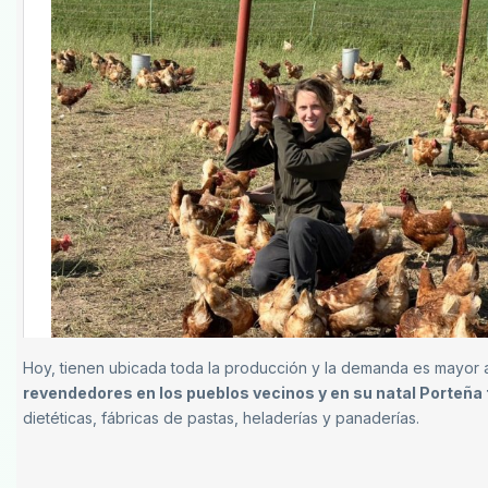
Hoy, tienen ubicada toda la producción y la demanda es mayor a
revendedores en los pueblos vecinos y en su natal Porteña tie
dietéticas, fábricas de pastas, heladerías y panaderías.