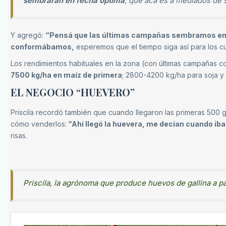
sembraran en fecha óptima
, que acá es a mediados de 
Y agregó:
“Pensá que las últimas campañas sembramos en o
conformábamos,
esperemos que el tiempo siga así para los cu
Los rendimientos habituales en la zona (con últimas campañas 
7500 kg/ha en maíz de primera
; 2800-4200 kg/ha para soja 
EL NEGOCIO “HUEVERO”
Priscila recordó también que cuando llegaron las primeras 500
cómo venderlos:
“Ahí llegó la huevera, me decían cuando iba
risas.
Priscila, la agrónoma que produce huevos de gallina a p