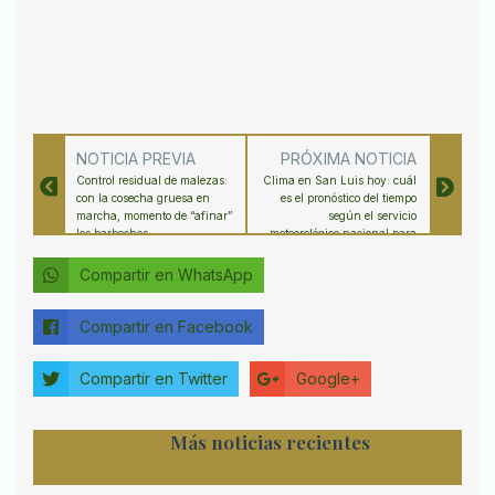
NOTICIA PREVIA
PRÓXIMA NOTICIA
Control residual de malezas:
Clima en San Luis hoy: cuál
con la cosecha gruesa en
es el pronóstico del tiempo
marcha, momento de “afinar”
según el servicio
los barbechos
meteorológico nacional para
el 14 abril 2026
Compartir en WhatsApp
Compartir en Facebook
Compartir en Twitter
Google+
Más noticias recientes