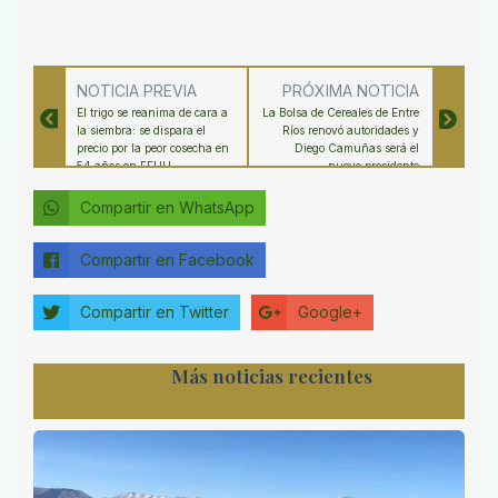
NOTICIA PREVIA
PRÓXIMA NOTICIA
El trigo se reanima de cara a
La Bolsa de Cereales de Entre
la siembra: se dispara el
Ríos renovó autoridades y
precio por la peor cosecha en
Diego Camuñas será el
54 años en EEUU
nuevo presidente
Compartir en WhatsApp
Compartir en Facebook
Compartir en Twitter
Google+
Más noticias recientes