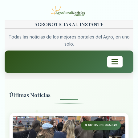
AGRONOTICIAS AL INSTANTE
Todas las noticias de los mejores portales del Agro, en uno
solo.
Toggle
navigation
Últimas Noticias
📅 08/08/2026 07:59:49