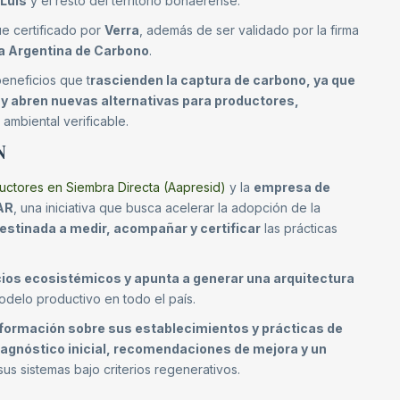
Luis
y el resto del territorio bonaerense.
ue certificado por
Verra
, además de ser validado por la firma
 Argentina de Carbono
.
eneficios que t
rascienden la captura de carbono, ya que
 y abren nuevas alternativas para productores,
ambiental verificable.
ÓN
uctores en Siembra Directa (Aapresid)
y la
empresa de
AR
, una iniciativa que busca acelerar la adopción de la
destinada a medir, acompañar y certificar
las prácticas
cios ecosistémicos y apunta a generar una arquitectura
delo productivo en todo el país.
nformación sobre sus establecimientos y prácticas de
iagnóstico inicial, recomendaciones de mejora y un
us sistemas bajo criterios regenerativos.