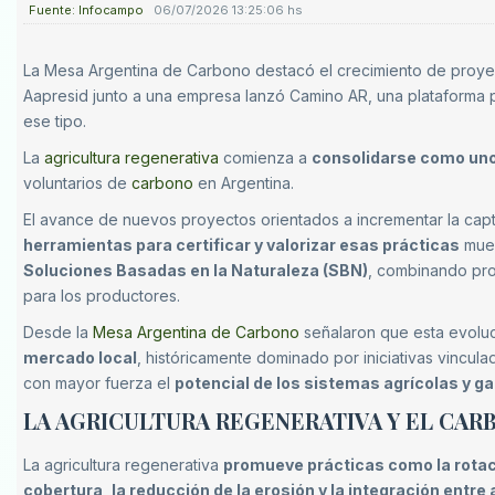
Fuente: Infocampo
06/07/2026 13:25:06 hs
La Mesa Argentina de Carbono destacó el crecimiento de proyect
Aapresid junto a una empresa lanzó Camino AR, una plataforma pa
ese tipo.
La
agricultura regenerativa
comienza a
consolidarse como uno
voluntarios de
carbono
en Argentina.
El avance de nuevos proyectos orientados a incrementar la cap
herramientas para certificar y valorizar esas prácticas
mues
Soluciones Basadas en la Naturaleza (SBN)
, combinando pro
para los productores.
Desde la
Mesa Argentina de Carbono
señalaron que esta evolu
mercado local
, históricamente dominado por iniciativas vincula
con mayor fuerza el
potencial de los sistemas agrícolas y g
LA AGRICULTURA REGENERATIVA Y EL CA
La agricultura regenerativa
promueve prácticas como la rotaci
cobertura, la reducción de la erosión y la integración entre