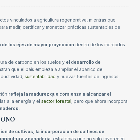
os vinculados a agricultura regenerativa, mientras que
ra medir, certificar y monetizar prácticas sustentables de
 de los ejes de mayor proyección
dentro de los mercados
tura de carbono en los suelos y
el desarrollo de
tran que el país empieza a ampliar el abanico de
ductividad,
sustentabilidad
y nuevas fuentes de ingresos
ción
refleja la madurez que comienza a alcanzar el
das a la energía y el
sector forestal
, pero que ahora incorpora
anaderos.
RBONO
ón de cultivos, la incorporación de cultivos de
 agricultura y ganadería
, estrategias que no solo favorecen