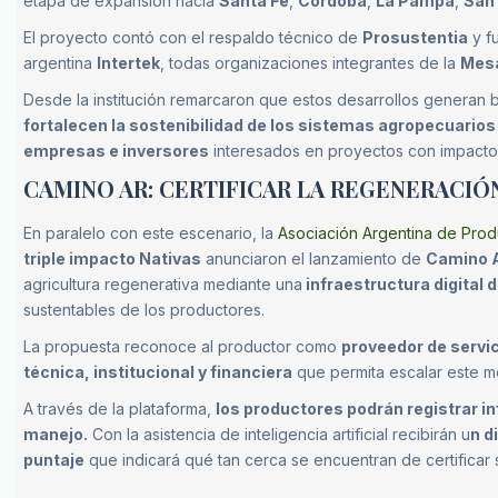
etapa de expansión hacia
Santa Fe
,
Córdoba
,
La Pampa
,
San 
El proyecto contó con el respaldo técnico de
Prosustentia
y f
argentina
Intertek
, todas organizaciones integrantes de la
Mesa
Desde la institución remarcaron que estos desarrollos generan b
fortalecen la sostenibilidad de los sistemas agropecuarios
empresas e inversores
interesados en proyectos con impacto 
CAMINO AR: CERTIFICAR LA REGENERACI
En paralelo con este escenario, la
Asociación Argentina de Prod
triple impacto Nativas
anunciaron el lanzamiento de
Camino 
agricultura regenerativa mediante una
infraestructura digital 
sustentables de los productores.
La propuesta reconoce al productor como
proveedor de servi
técnica, institucional y financiera
que permita escalar este mo
A través de la plataforma,
los productores podrán registrar i
manejo.
Con la asistencia de inteligencia artificial recibirán u
n d
puntaje
que indicará qué tan cerca se encuentran de certificar s