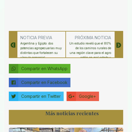
NOTICIA PREVIA
PRÓXIMA NOTICIA
Argentina y Egipto: dos
Un estudio reveló que el 80%
potencias agropecuarias muy
de los caminos rurales de
distintas que fortalecen su
una región clave para el agro
vínculo comercial
están en mal estado y
generan importantes
pérdidas económicas
Compartir en WhatsApp
Compartir en Facebook
Compartir en Twitter
Google+
Más noticias recientes