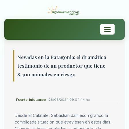
Toggle
navigation
Nevadas en la Patagonia: el dramático
testimonio de un productor que tiene
8.400 animales en riesgo
Fuente: Infocampo
26/06/2024 09:04:44 hs
Desde El Calafate, Sebastián Jamieson graficó la
complicada situación que atraviesan en estos días.
"Tengo las horas contadas, si no accedo a la