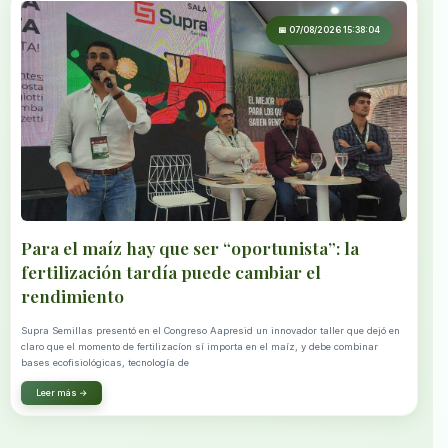
📅 07/08/2026 15:38:04
Para el maíz hay que ser “oportunista”: la
fertilización tardía puede cambiar el
rendimiento
Supra Semillas presentó en el Congreso Aapresid un innovador taller que dejó en
claro que el momento de fertilizacíon sí importa en el maíz, y debe combinar
bases ecofisiológicas, tecnología de
Leer más →