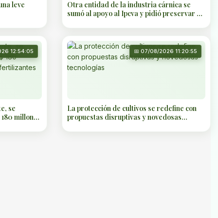
una leve
Otra entidad de la industria cárnica se
sumó al apoyo al Ipcva y pidió preservar su
financiamiento
026 12:54:05
📅 07/08/2026 11:20:55
e, se
La protección de cultivos se redefine con
 180 millones
propuestas disruptivas y novedosas
tes en el
tecnologías