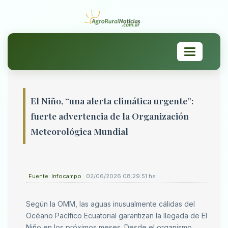
Toggle
navigation
El Niño, “una alerta climática urgente”:
fuerte advertencia de la Organización
Meteorológica Mundial
Fuente: Infocampo
02/06/2026 08:29:51 hs
Según la OMM, las aguas inusualmente cálidas del
Océano Pacífico Ecuatorial garantizan la llegada de El
Niño en los próximos meses. Desde el organismo