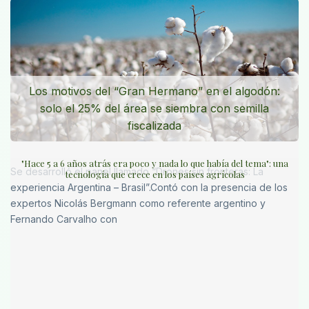
Los motivos del “Gran Hermano” en el algodón:
solo el 25% del área se siembra con semilla
fiscalizada
"Hace 5 a 6 años atrás era poco y nada lo que había del tema": una
Se desarrolló el panel llamado “Drones sin fronteras: La
tecnología que crece en los países agrícolas
experiencia Argentina – Brasil”.Contó con la presencia de los
expertos Nicolás Bergmann como referente argentino y
Fernando Carvalho con