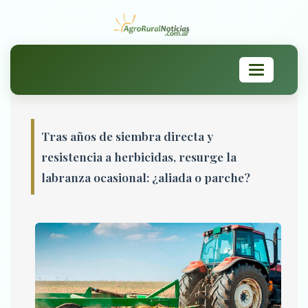
Toggle
navigation
Tras años de siembra directa y
resistencia a herbicidas, resurge la
labranza ocasional: ¿aliada o parche?