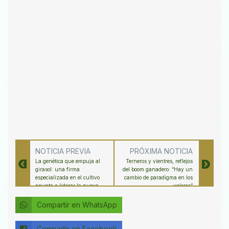
NOTICIA PREVIA
PRÓXIMA NOTICIA
La genética que empuja al
Terneros y vientres, reflejos
girasol: una firma
del boom ganadero: “Hay un
especializada en el cultivo
cambio de paradigma en los
apunta a liderar la nueva
valores”
expansión de la oleaginosa
Compartir en WhatsApp
Compartir en Facebook