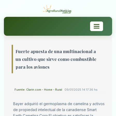
Toggle
navigation
Fuerte apuesta de una multinacional a
un cultivo que sirve como combustible
para los aviones
Fuente: Clarin.com - Home - Rural
09/01/2025 14:17:36 hs
Bayer adquirió el germoplasma de camelina y activos
de propiedad intelectual de la canadiense Smart
Earth Camelina Corp.El objetivo es satisfacer la