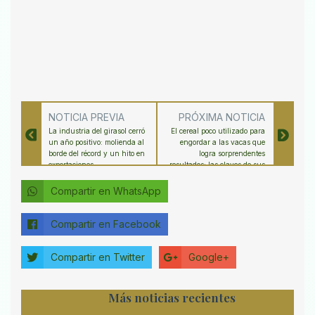
NOTICIA PREVIA
PRÓXIMA NOTICIA
La industria del girasol cerró
El cereal poco utilizado para
un año positivo: molienda al
engordar a las vacas que
borde del récord y un hito en
logra sorprendentes
exportaciones
resultados: las claves de sus
beneficios
Compartir en WhatsApp
Compartir en Facebook
Compartir en Twitter
Google+
Más noticias recientes