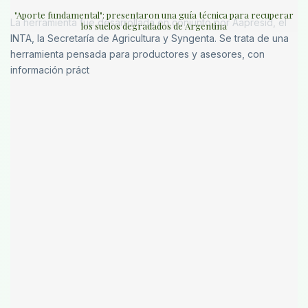
"Aporte fundamental": presentaron una guía técnica para recuperar
La herramienta fue desarrollada en conjunto por Aapresid, el
los suelos degradados de Argentina
INTA, la Secretaría de Agricultura y Syngenta. Se trata de una
herramienta pensada para productores y asesores, con
información práct